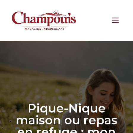
Aller
au
contenu
ME
Pique-Nique
maison ou repas
en refuge : mon