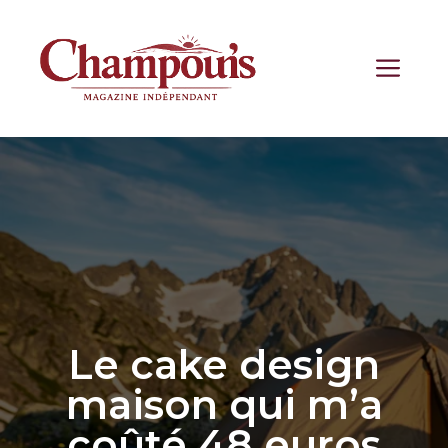
Aller
au
contenu
ME
Le cake design
maison qui m’a
coûté 48 euros