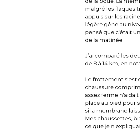
de la boue. La memb
malgré les flaques t
appuis sur les racine
légère gêne au niveau
pensé que c'était un
de la matinée.
J’ai comparé les deu
de 8 à 14 km, en not
Le frottement s'est 
chaussure comprimait
assez ferme n'aidait
place au pied pour s
si la membrane laiss
Mes chaussettes, b
ce que je n'expliqua