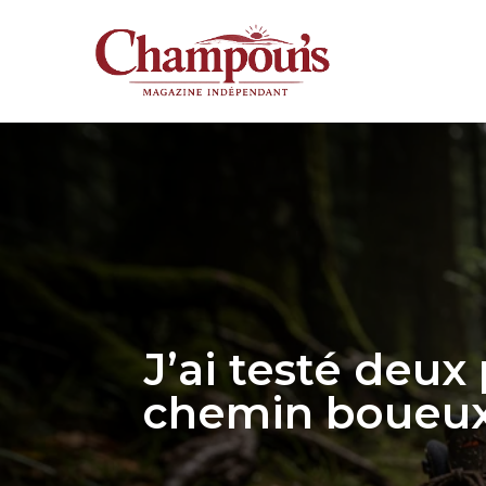
Aller
au
contenu
J’ai testé deux
chemin boueux 