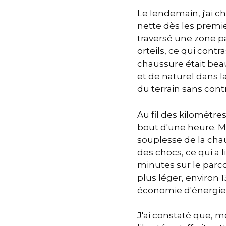
Le lendemain, j'ai ch
nette dès les premi
traversé une zone pa
orteils, ce qui contr
chaussure était bea
et de naturel dans la
du terrain sans contr
Au fil des kilomètr
bout d'une heure. Ma
souplesse de la cha
des chocs, ce qui a 
minutes sur le parco
plus léger, environ
économie d'énergie
J'ai constaté que, m