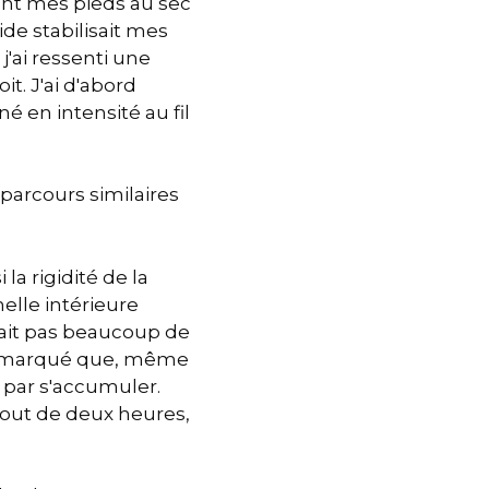
ant mes pieds au sec
ide stabilisait mes
 j'ai ressenti une
it. J'ai d'abord
é en intensité au fil
parcours similaires
a rigidité de la
elle intérieure
ssait pas beaucoup de
si remarqué que, même
i par s'accumuler.
out de deux heures,