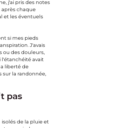
, j'ai pris des notes
et après chaque
l et les éventuels
ent si mes pieds
nspiration. J'avais
ts ou des douleurs,
 l'étanchéité avait
a liberté de
s sur la randonnée,
it pas
isolés de la pluie et