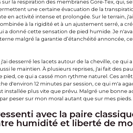
es sur la respiration des membranes Gore-Tex, qui, s
permettent une certaine évacuation de la transpirat
te en activité intense et prolongée. Sur le terrain, j'
 combinée à la rigidité et à un ajustement serré, a c
 qui a donné cette sensation de pied humide. Je n'ava
erne malgré la garantie d’étanchéité annoncée, ce jo
j'ai desserré les lacets autour de la cheville, ce qui a
i le maintien. À plusieurs reprises, j'ai fait des pa
e pied, ce qui a cassé mon rythme naturel. Ces arrê
he d'environ 12 minutes par session, ce qui m'a aga
s'est installée plus vite que prévu. Malgré une bonne
i par peser sur mon moral autant que sur mes pieds.
 ressenti avec la paire classiq
ntre humidité et liberté de 