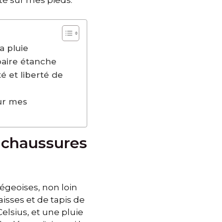
té sur mes pieds.
a pluie
paire étanche
é et liberté de
our mes
s chaussures
iégeoises, non loin
isses et de tapis de
elsius, et une pluie