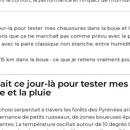
 le confort, la performance et l'impact de l'humidi
 jour-là pour tester mes chaussures dans la boue et l
mpris que ça ne marchait pas comme prévu avec la 
i avec la paire classique non étanche, entre humidit
15 km dans la boue : ce que je retiens vraiment p
 fait ce jour-là pour tester me
 et la pluie
choisi serpentait à travers les forêts des Pyrénées ar
ternance de petits ruisseaux, de zones boueuses épa
santes. La température oscillait autour de 10 degrés C