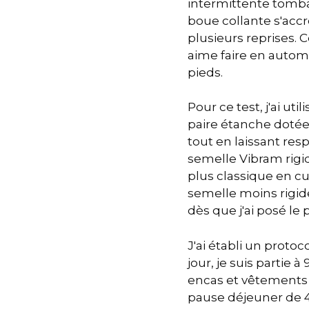
intermittente tombait
boue collante s'accr
plusieurs reprises. 
aime faire en automn
pieds.
Pour ce test, j'ai ut
paire étanche doté
tout en laissant res
semelle Vibram rigi
plus classique en cu
semelle moins rigid
dès que j'ai posé le p
J'ai établi un protoc
jour, je suis partie 
encas et vêtements d
pause déjeuner de 4