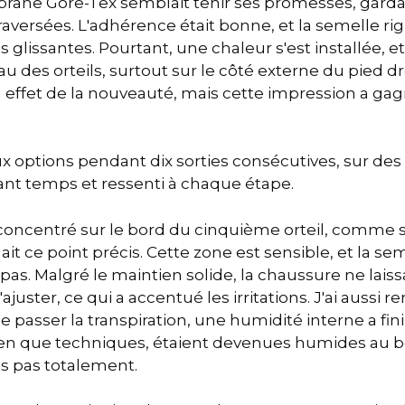
rane Gore-Tex semblait tenir ses promesses, gard
raversées. L'adhérence était bonne, et la semelle rig
s glissantes. Pourtant, une chaleur s'est installée, et
 des orteils, surtout sur le côté externe du pied dro
 effet de la nouveauté, mais cette impression a gagn
x options pendant dix sorties consécutives, sur des 
ant temps et ressenti à chaque étape.
concentré sur le bord du cinquième orteil, comme si l
 ce point précis. Cette zone est sensible, et la sem
 pas. Malgré le maintien solide, la chaussure ne lai
'ajuster, ce qui a accentué les irritations. J'ai aus
e passer la transpiration, une humidité interne a fin
ien que techniques, étaient devenues humides au b
is pas totalement.