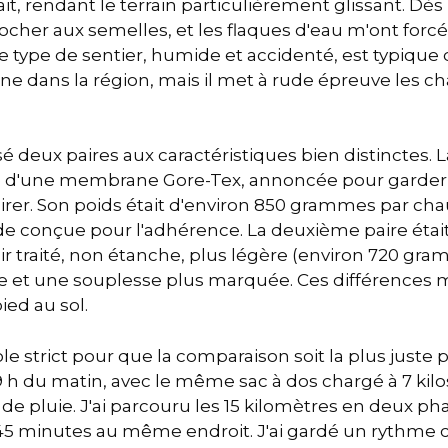
, rendant le terrain particulièrement glissant. Dès le
ocher aux semelles, et les flaques d'eau m'ont forcée
Ce type de sentier, humide et accidenté, est typique
e dans la région, mais il met à rude épreuve les ch
ilisé deux paires aux caractéristiques bien distinctes.
e d'une membrane Gore-Tex, annoncée pour garder 
pirer. Son poids était d'environ 850 grammes par ch
de conçue pour l'adhérence. La deuxième paire éta
ir traité, non étanche, plus légère (environ 720 gr
e et une souplesse plus marquée. Ces différences 
ied au sol.
ole strict pour que la comparaison soit la plus juste
à 9 h du matin, avec le même sac à dos chargé à 7 kilo
e pluie. J'ai parcouru les 15 kilomètres en deux ph
5 minutes au même endroit. J'ai gardé un rythme c