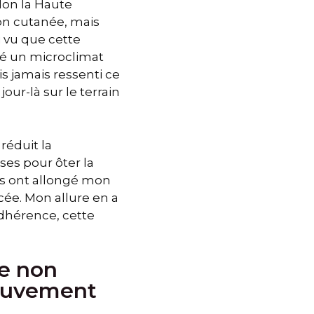
elon la Haute
ion cutanée, mais
ai vu que cette
réé un microclimat
is jamais ressenti ce
ur-là sur le terrain
 réduit la
uses pour ôter la
ts ont allongé mon
cée. Mon allure en a
 adhérence, cette
ue non
mouvement