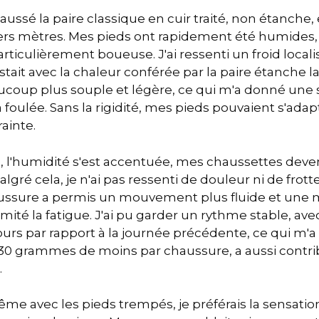
aussé la paire classique en cuir traité, non étanche, 
ers mètres. Mes pieds ont rapidement été humides, 
rticulièrement boueuse. J'ai ressenti un froid local
astait avec la chaleur conférée par la paire étanche la 
ucoup plus souple et légère, ce qui m'a donné une s
 foulée. Sans la rigidité, mes pieds pouvaient s'adap
ainte.
es, l'humidité s'est accentuée, mes chaussettes dev
lgré cela, je n'ai pas ressenti de douleur ni de fro
ussure a permis un mouvement plus fluide et une m
limité la fatigue. J'ai pu garder un rythme stable, a
urs par rapport à la journée précédente, ce qui m'a 
 130 grammes de moins par chaussure, a aussi contri
.
ême avec les pieds trempés, je préférais la sensati