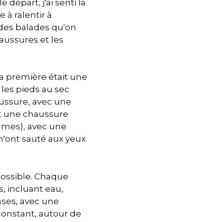
 départ, j'ai senti la
 à ralentir à
 des balades qu'on
aussures et les
 La première était une
les pieds au sec
aussure, avec une
it une chaussure
ammes), avec une
m'ont sauté aux yeux
 possible. Chaque
s, incluant eau,
ases, avec une
onstant, autour de