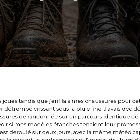
mes joues tandis que j'enfilais mes chaussures pour c
r détrempé crissant sous la pluie fine. J'avais déci
ssures de randonnée sur un parcours identique de 1
 voir si mes modèles étanches tenaient leur promes
s'est déroulé sur deux jours, avec la même météo ca