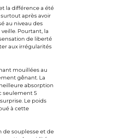
et la différence a été
surtout après avoir
isé au niveau des
veille. Pourtant, la
ensation de liberté
ter aux irrégularités
enant mouillées au
ttement gênant. La
eilleure absorption
vec seulement 5
surprise. Le poids
bué à cette
on de souplesse et de