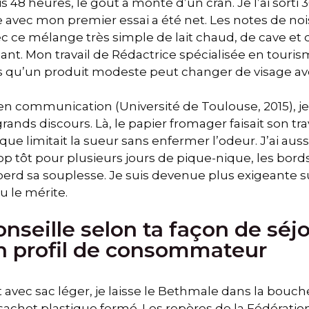
s 48 heures, le goût a monté d’un cran. Je l’ai sorti 
te avec mon premier essai a été net. Les notes de no
avec ce mélange très simple de lait chaud, de cave et 
sant. Mon travail de Rédactrice spécialisée en touris
is qu’un produit modeste peut changer de visage av
n communication (Université de Toulouse, 2015), je 
rands discours. Là, le papier fromager faisait son trav
e limitait la sueur sans enfermer l’odeur. J’ai auss
rop tôt pour plusieurs jours de pique-nique, les bord
rd sa souplesse. Je suis devenue plus exigeante su
u le mérite.
onseille selon ta façon de séj
on profil de consommateur
 avec sac léger, je laisse le Bethmale dans la bouch
achet plastique fermé. Les repères de la Fédération