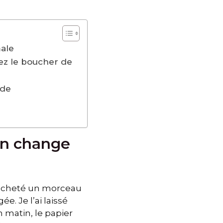
male
hez le boucher de
 de
ion change
 acheté un morceau
e. Je l’ai laissé
 matin, le papier