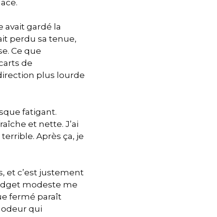
lace.
e avait gardé la
ait perdu sa tenue,
se. Ce que
carts de
direction plus lourde
sque fatigant.
îche et nette. J’ai
terrible. Après ça, je
, et c’est justement
n budget modeste me
ue fermé paraît
e odeur qui