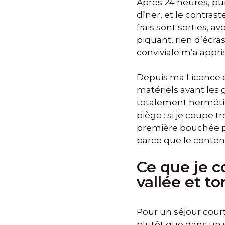
Après 24 heures, pui
dîner, et le contras
frais sont sorties, 
piquant, rien d’écra
conviviale m’a appr
Depuis ma Licence e
matériels avant les g
totalement hermétiqu
piège : si je coupe t
première bouchée pe
parce que le conten
Ce que je c
vallée et t
Pour un séjour court
plutôt que dans un s