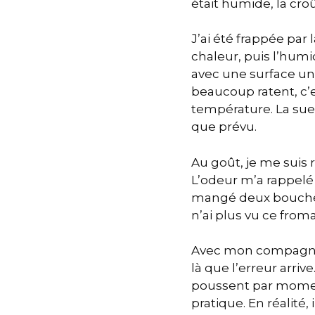
était humide, la croû
J’ai été frappée par 
chaleur, puis l’humi
avec une surface un
beaucoup ratent, c’e
température. La sueu
que prévu.
Au goût, je me suis
L’odeur m’a rappelé 
mangé deux bouchées, 
n’ai plus vu ce fro
Avec mon compagnon,
là que l’erreur arri
poussent par moment
pratique. En réalité