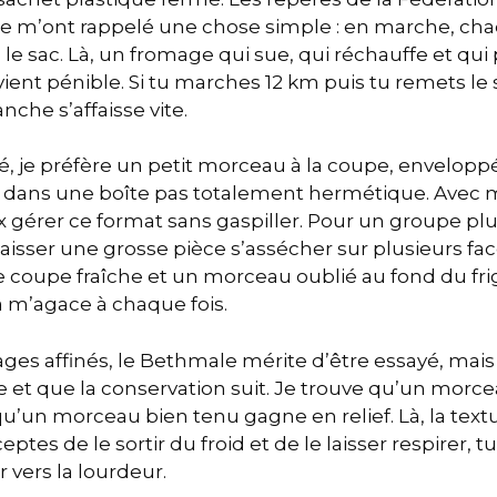
m’ont rappelé une chose simple : en marche, chaq
s le sac. Là, un fromage qui sue, qui réchauffe et qu
ient pénible. Si tu marches 12 km puis tu remets le
nche s’affaisse vite.
é, je préfère un petit morceau à la coupe, envelopp
é dans une boîte pas totalement hermétique. Ave
ux gérer ce format sans gaspiller. Pour un groupe p
laisser une grosse pièce s’assécher sur plusieurs faces
 coupe fraîche et un morceau oublié au fond du frig
a m’agace à chaque fois.
ages affinés, le Bethmale mérite d’être essayé, mai
ble et que la conservation suit. Je trouve qu’un morc
qu’un morceau bien tenu gagne en relief. Là, la tex
ceptes de le sortir du froid et de le laisser respirer, 
 vers la lourdeur.