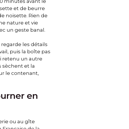
30 minutes avant le
isette et de beurre
de noisette. Rien de
me nature et vie
ec un geste banal.
regarde les détails
ail, puis la boîte pas
i retenu un autre
s sèchent et la
r le contenant,
ourner en
erie ou au gîte
 Française de la