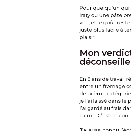
Pour quelqu’un qui c
Iraty ou une pâte pr
vite, et le goût rest
juste plus facile à t
plaisir.
Mon verdict
déconseille
En 8 ans de travail ré
entre un fromage co
deuxième catégorie 
je l’ai laissé dans l
l’ai gardé au frais d
calme. C’est ce cont
J’ai aussi connu l’éc