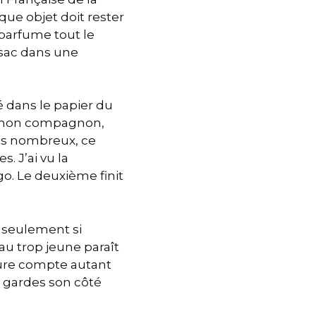
ue objet doit rester
i parfume tout le
 sac dans une
é dans le papier du
c mon compagnon,
lus nombreux, ce
. J’ai vu la
o. Le deuxième finit
s seulement si
eau trop jeune paraît
ture compte autant
tu gardes son côté