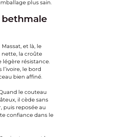
emballage plus sain.
un bethmale
Massat, et là, le
nette, la croûte
e légère résistance.
’ivoire, le bord
ceau bien affiné.
. Quand le couteau
âteux, il cède sans
er, puis reposée au
uite confiance dans le