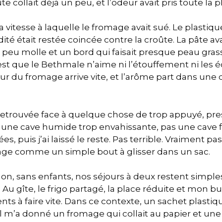
te collait déjà un peu, et l’odeur avait pris toute la p
la vitesse à laquelle le fromage avait sué. Le plastiqu
dité était restée coincée contre la croûte. La pâte av
 peu molle et un bord qui faisait presque peau gras
st que le Bethmale n’aime ni l’étouffement ni les é
r du fromage arrive vite, et l’arôme part dans une 
 retrouvée face à quelque chose de trop appuyé, pre
une cave humide trop envahissante, pas une cave fra
puis j’ai laissé le reste. Pas terrible. Vraiment pas 
mage comme un simple bout à glisser dans un sac.
 sans enfants, nos séjours à deux restent simples
ve. Au gîte, le frigo partagé, la place réduite et mo
s à faire vite. Dans ce contexte, un sachet plastiq
, il m’a donné un fromage qui collait au papier et un