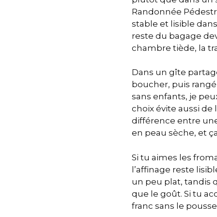
Randonnée Pédestre 
stable et lisible dan
reste du bagage dev
chambre tiède, la tra
Dans un gîte partag
boucher, puis rang
sans enfants, je pe
choix évite aussi de 
différence entre une
en peau sèche, et ç
Si tu aimes les from
l’affinage reste lisi
un peu plat, tandis 
que le goût. Si tu ac
franc sans le pousser