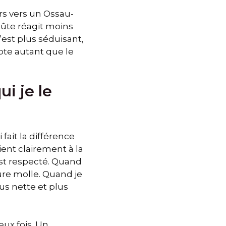
rs vers un Ossau-
oûte réagit moins
’est plus séduisant,
mpte autant que le
i je le
 fait la différence
ent clairement à la
st respecté. Quand
ture molle. Quand je
lus nette et plus
eux fois. Un