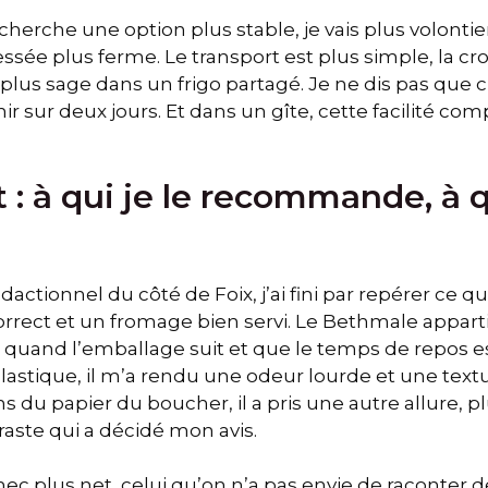
herche une option plus stable, je vais plus volontie
essée plus ferme. Le transport est plus simple, la cr
e plus sage dans un frigo partagé. Je ne dis pas que c
enir sur deux jours. Et dans un gîte, cette facilité co
 : à qui je le recommande, à qu
dactionnel du côté de Foix, j’ai fini par repérer ce qui
rrect et un fromage bien servi. Le Bethmale apparti
quand l’emballage suit et que le temps de repos e
e plastique, il m’a rendu une odeur lourde et une tex
ans du papier du boucher, il a pris une autre allure, p
raste qui a décidé mon avis.
hec plus net, celui qu’on n’a pas envie de raconter d