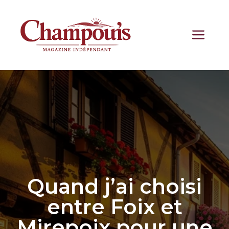
Aller
au
contenu
ME
Quand j’ai choisi
entre Foix et
Mirepoix pour une